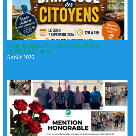
🌞🔥 BARBECUE DES CITOYENS -
DENHOLM 🔥🌞
5 août 2026