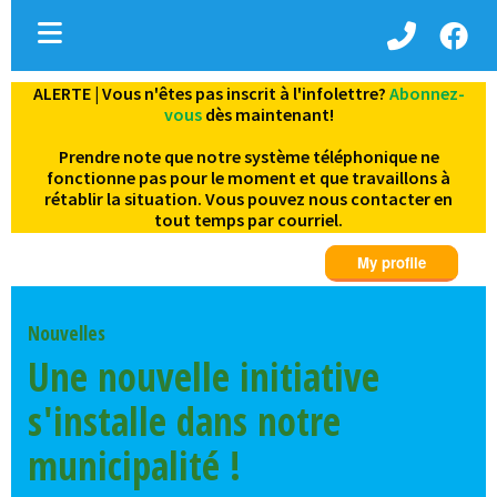
ALERTE | Vous n'êtes pas inscrit à l'infolettre?
Abonnez-
ubmenu (Vie municipale )
vous
dès maintenant!
bmenu (Services aux citoyens )
Prendre note que notre système téléphonique ne
fonctionne pas pour le moment et que travaillons à
ubmenu (Decouvrez Denholm )
rétablir la situation. Vous pouvez nous contacter en
tout temps par courriel.
Nouvelles
Une nouvelle initiative
s'installe dans notre
municipalité !