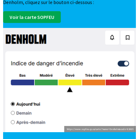
Denholm, cliquez sur le bouton ci-dessous :
Voir la carte SOPFEU
https://www.sopfeu.qc.ca/carte/?name=Denholm&code=83005