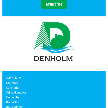
M'inscrire
Avis publics
Collectes
Calendrier
Offres d'emploi
Recherche
Nouvelles
Nous joindre